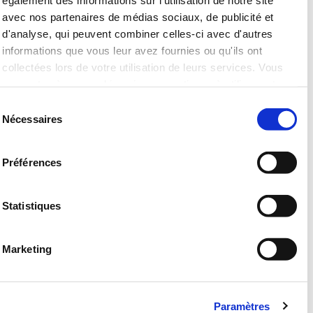
avec nos partenaires de médias sociaux, de publicité et
d'analyse, qui peuvent combiner celles-ci avec d'autres
informations que vous leur avez fournies ou qu'ils ont
collectées lors de votre utilisation de leurs services. Vous
consentez à nos cookies si vous continuez à utiliser notre
site Web.
Sélection
لقد غيّر الله حياتهم
Nécessaires
du
رسالة حب المرسلة من الله
consentement
شّهادة جميلة من المغرب
Préférences
شهادة أحمد
شّهادة سهام من الجزائر
شّهادة ل علي من الجزائر
Statistiques
يسوع حبيبي
الرجل الدي سقط في البئر
Marketing
من هو يسوع المسيح؟
مقابلة مع الله
أمر بسيط كبساطة الصلاة
Paramètres